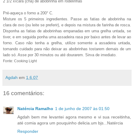
2 1/2 xícara (chá) de abobrinha em rodelinhas
Pré-aqueça o forno a 200° C.
Misture os 5 primeiros ingredientes. Passe as fatias de abobrinha na
clara de ovo (ou leite se preferir), e depois na mistura de farinha de rosca.
Disponha as fatias de abobrinhas empanadas em uma grelha untada, se
tiver, e em seguida ponha uma assadeira rasa por baixo antes de levar ao
forno. Caso não tenha a grelha, utilize somente a assadeira untada,
tomando cuidado para não deixar as abobrinhas tostarem demais de um
lado só. Asse por 30 minutos ou até dourarem. Sirva de imediato.
Fonte: Cooking Light
Agdah
em
1.6.07
16 comentários:
Natércia Ramalho
1 de junho de 2007 às 01:50
Agdah bem me levantei agora mesmo e vi sua receitinha,
até comia agora um pouquinho delicia.um bjs...Natércia
Responder