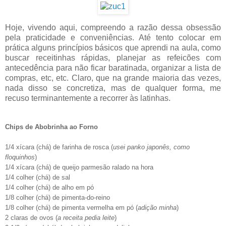
Hoje, vivendo aqui, compreendo a razão dessa obsessão
pela praticidade e conveniências. Até tento colocar em
prática alguns princípios básicos que aprendi na aula, como
buscar receitinhas rápidas, planejar as refeicões com
antecedência para não ficar baratinada, organizar a lista de
compras, etc, etc. Claro, que na grande maioria das vezes,
nada disso se concretiza, mas de qualquer forma, me
recuso terminantemente a recorrer às latinhas.
Chips de Abobrinha ao Forno
1/4 xícara (chá) de farinha de rosca (
usei panko japonês, como
floquinhos
)
1/4 xícara (chá) de queijo parmesão ralado na hora
1/4 colher (chá) de sal
1/4 colher (chá) de alho em pó
1/8 colher (chá) de pimenta-do-reino
1/8 colher (chá) de pimenta vermelha em pó (
adição minha
)
2 claras de ovos (
a receita pedia leite
)